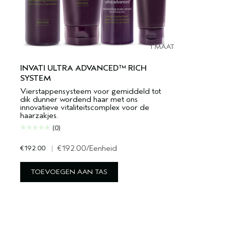
1 MAAT
INVATI ULTRA ADVANCED™ RICH
SYSTEM
Vierstappensysteem voor gemiddeld tot
dik dunner wordend haar met ons
innovatieve vitaliteitscomplex voor de
haarzakjes.
(0)
€192.00
|
€192.00
/Eenheid
TOEVOEGEN AAN TAS