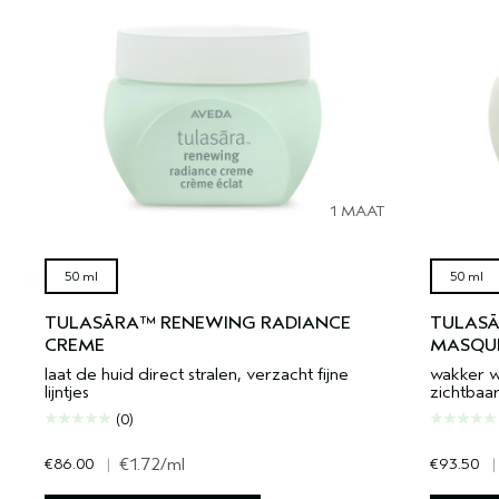
1 MAAT
50 ml
50 ml
TULASĀRA™ RENEWING RADIANCE
TULASĀ
CREME
MASQU
laat de huid direct stralen, verzacht fijne
wakker w
lijntjes
zichtbaa
(0)
€86.00
|
€1.72
/ml
€93.50
|