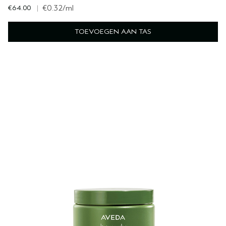
€64.00
|
€0.32
/ml
TOEVOEGEN AAN TAS