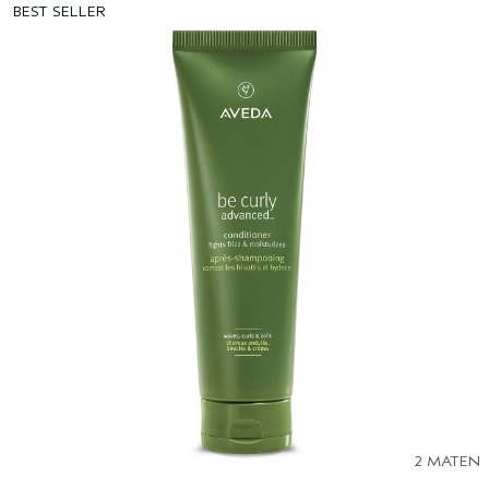
BEST SELLER
GEVOELIGE HOOFDHUID
PURE ABUNDANCE
ALLE COLLECTIES
2 MATEN