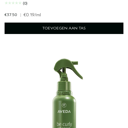
(0)
€37.50
|
€0.19
/ml
TOEVOEGEN AAN TAS