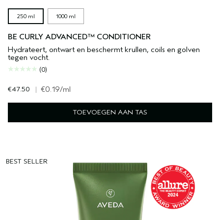
250 ml
1000 ml
BE CURLY ADVANCED™ CONDITIONER
Hydrateert, ontwart en beschermt krullen, coils en golven
tegen vocht.
(0)
€47.50
|
€0.19
/ml
TOEVOEGEN AAN TAS
BEST SELLER