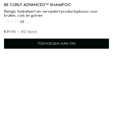
BE CURLY ADVANCED™ SHAMPOO
Reinigt, hydrateert en verwijdert productopbouw voor
krullen, coils en golven.
(0)
€39.90
|
€0.16
/ml
TOEVOEGEN AAN TAS