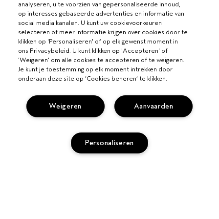
analyseren, u te voorzien van gepersonaliseerde inhoud,
op interesses gebaseerde advertenties en informatie van
social media kanalen. U kunt uw cookievoorkeuren
selecteren of meer informatie krijgen over cookies door te
klikken op 'Personaliseren' of op elk gewenst moment in
ons Privacybeleid. U kunt klikken op 'Accepteren' of
'Weigeren' om alle cookies te accepteren of te weigeren.
Je kunt je toestemming op elk moment intrekken door
onderaan deze site op ‘Cookies beheren’ te klikken.
VOOR PROFESSIONALS
Weigeren
Aanvaarden
WORD EEN AVEDA SALON
HULP NODIG?
Personaliseren
BEL +31208088537
VOLG MIJN BESTELLING
PRIVACY EN VOORWAARDEN
CHAT MET ONS
PRIVACYBELEID
KLANTENSERVICE
GEBRUIKSVOORWAARDEN
CONTACTEER FABRIKANT
VERKOOPVOORWAARDEN
RETOURNEREN EN OMRUILEN
COOKIESBELEID
SITE COOKIES BEHEREN