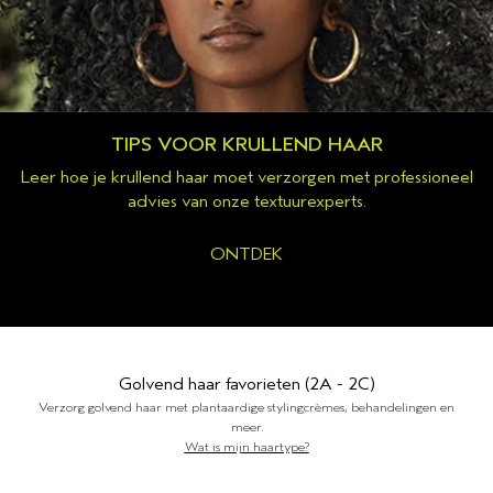
TIPS VOOR KRULLEND HAAR
Leer hoe je krullend haar moet verzorgen met professioneel
advies van onze textuurexperts.
ONTDEK
Golvend haar favorieten (2A - 2C)
Verzorg golvend haar met plantaardige stylingcrèmes, behandelingen en
meer.
Wat is mijn haartype?