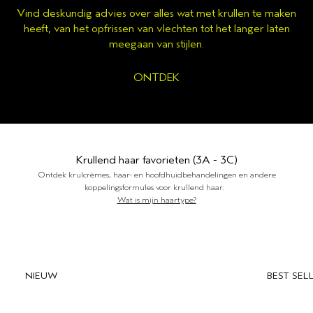
Vind deskundig advies over alles wat met krullen te maken
heeft, van het opfrissen van vlechten tot het langer laten
meegaan van stijlen.
ONTDEK
Krullend haar favorieten (3A - 3C)
Ontdek krulcrèmes, haar- en hoofdhuidbehandelingen en andere
koppelingsformules voor krullend haar.
Wat is mijn haartype?
NIEUW
BEST SEL