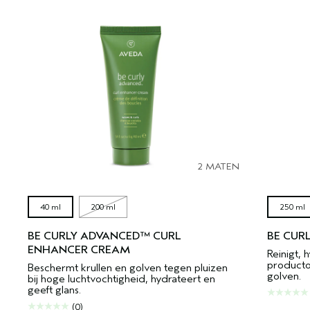
2 MATEN
40 ml
200 ml
250 ml
BE CURLY ADVANCED™ CURL
BE CUR
ENHANCER CREAM
Reinigt, 
producto
Beschermt krullen en golven tegen pluizen
golven.
bij hoge luchtvochtigheid, hydrateert en
geeft glans.
(0)