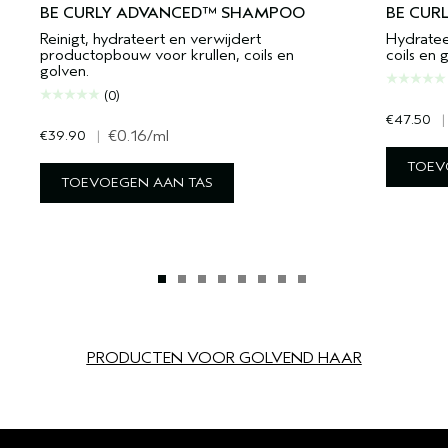
BE CURLY ADVANCED™ SHAMPOO
BE CUR
Reinigt, hydrateert en verwijdert
Hydratee
productopbouw voor krullen, coils en
coils en 
golven.
(0)
€47.50
|
€39.90
|
€0.16
/ml
TOEV
TOEVOEGEN AAN TAS
PRODUCTEN VOOR GOLVEND HAAR