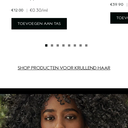
€39.90
|
€12.00
|
€0.30
/ml
TOEV
TOEVOEGEN AAN TAS
SHOP PRODUCTEN VOOR KRULLEND HAAR