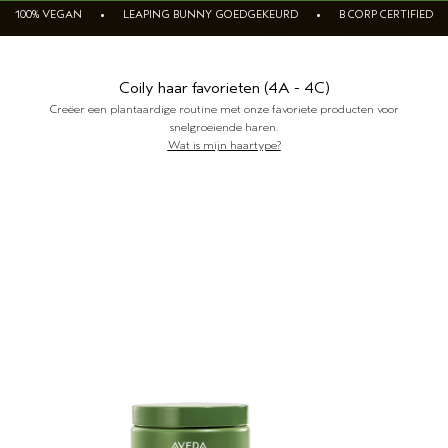
100% VEGAN • LEAPING BUNNY GOEDGEKEURD • B CORP CERTIFIED
GEVOELIGE HOOFDHUID
PURE ABUNDANCE
ALLE COLLECTIES
Coily haar favorieten (4A - 4C)
Creëer een plantaardige routine met onze favoriete producten voor
snelgroeiende haren.
Wat is mijn haartype?