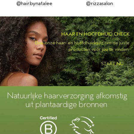
@hair.bynatalee
@rizzasalon
HAAR EN HOOFDHUID CHECK
Doe onze haar- en hoofdhuidquiz om de juiste
producten voor jou te vinden.
START NU
Natuurlijke haarverzorging afkomstig
uit plantaardige bronnen.