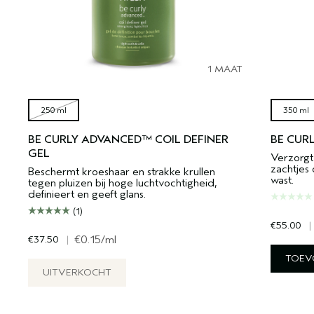
1 MAAT
250 ml
350 ml
BE CURLY ADVANCED™ COIL DEFINER
BE CUR
GEL
Verzorgt 
zachtjes 
Beschermt kroeshaar en strakke krullen
wast.
tegen pluizen bij hoge luchtvochtigheid,
definieert en geeft glans.
(1)
€55.00
|
€37.50
|
€0.15
/ml
TOEV
UITVERKOCHT