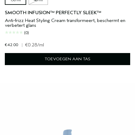
150 ml
40 ml
SMOOTH INFUSION™ PERFECTLY SLEEK™
Anti-frizz Heat Styling Cream transformeert, beschermt en
verbetert glans
(0)
€42.00
|
€0.28
/ml
TOEVOEGEN AAN TAS