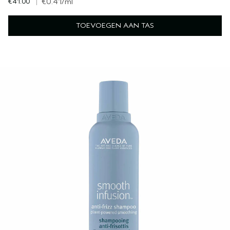
€41.00
|
€0.41
/ml
TOEVOEGEN AAN TAS