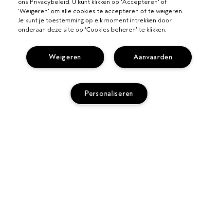
ons Privacybeleid. U kunt klikken op 'Accepteren' of
'Weigeren' om alle cookies te accepteren of te weigeren.
Je kunt je toestemming op elk moment intrekken door
onderaan deze site op ‘Cookies beheren’ te klikken.
Weigeren
Aanvaarden
VOOR PROFESSIONALS
Personaliseren
WORD EEN AVEDA SALON
HULP NODIG?
BEL +31208088537
VOLG MIJN BESTELLING
PRIVACY EN VOORWAARDEN
CHAT MET ONS
PRIVACYBELEID
KLANTENSERVICE
GEBRUIKSVOORWAARDEN
CONTACTEER FABRIKANT
VERKOOPVOORWAARDEN
RETOURNEREN EN OMRUILEN
COOKIESBELEID
SITE COOKIES BEHEREN
SCHRIJF ALS EERSTE EEN REVIEW
© Aveda Corp.