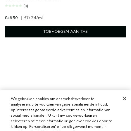
(0)
€48.50
|
€0.24
/ml
TOEVOEGEN AAN TAS
We gebruiken cookies om ons websiteverkeer te
analyseren, u te voorzien van gepersonaliseerde inhoud,
op interesses gebaseerde advertenties en informatie van
social media kanalen. U kunt uw cookievoorkeuren
selecteren of meer informatie krijgen over cookies door te
klikken op 'Personaliseren' of op elk gewenst moment in