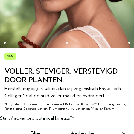
GEVOELIGE HOOFDHUID
PURE ABUNDANCE
ALLE COLLECTIES
ADVANCED BOTANICAL KINETICS™
VOLLER. STEVIGER. VERSTEVIGD
DOOR PLANTEN.
Herstelt jeugdige vitaliteit dankzij veganistisch PhytoTech
Collagen* dat de huid voller maakt en hydrateert.
*PhytoTech Collagen zit in Advanced Botanical Kineticsᵐᶜ Plumping Creme,
Revitalizing Essence Lotion, Plumping Milky Lotion en Vitality Serum.
Start
/
advanced botanical kinetics™
Filter