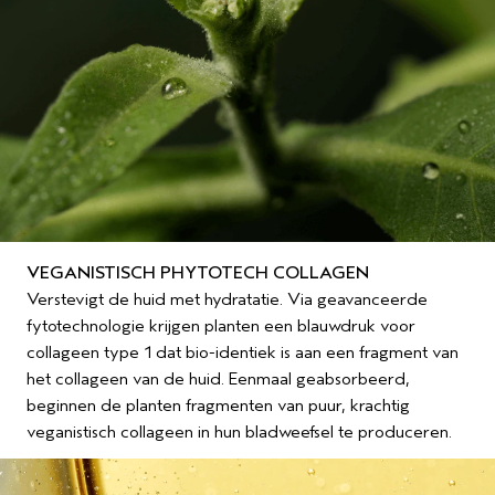
VEGANISTISCH PHYTOTECH COLLAGEN
Verstevigt de huid met hydratatie. Via geavanceerde
fytotechnologie krijgen planten een blauwdruk voor
collageen type 1 dat bio-identiek is aan een fragment van
het collageen van de huid. Eenmaal geabsorbeerd,
beginnen de planten fragmenten van puur, krachtig
veganistisch collageen in hun bladweefsel te produceren.