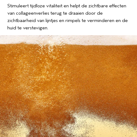
Stimuleert tijdloze vitaliteit en helpt de zichtbare effecten
van collageenverlies terug te draaien door de
zichtbaarheid van lijntjes en rimpels te verminderen en de
huid te verstevigen.