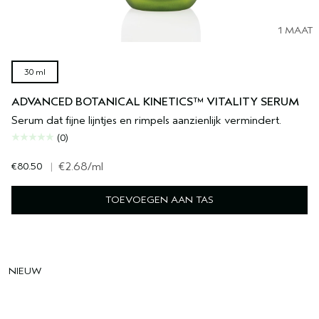
1 MAAT
30 ml
ADVANCED BOTANICAL KINETICS™ VITALITY SERUM
Serum dat fijne lijntjes en rimpels aanzienlijk vermindert.
(0)
€80.50
|
€2.68
/ml
TOEVOEGEN AAN TAS
NIEUW