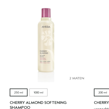
2 MATEN
250 ml
1000 ml
200 ml
CHERRY ALMOND SOFTENING
CHERRY
SHAMPOO
verzacht