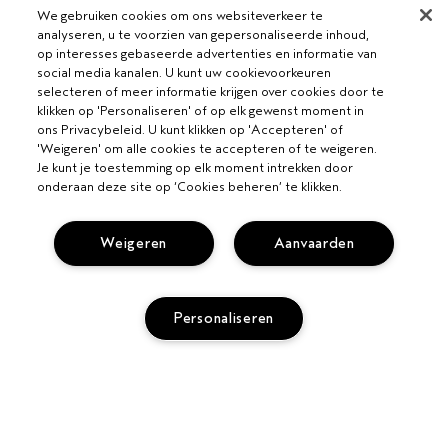
We gebruiken cookies om ons websiteverkeer te
analyseren, u te voorzien van gepersonaliseerde inhoud,
op interesses gebaseerde advertenties en informatie van
social media kanalen. U kunt uw cookievoorkeuren
selecteren of meer informatie krijgen over cookies door te
klikken op 'Personaliseren' of op elk gewenst moment in
ons Privacybeleid. U kunt klikken op 'Accepteren' of
'Weigeren' om alle cookies te accepteren of te weigeren.
Je kunt je toestemming op elk moment intrekken door
onderaan deze site op ‘Cookies beheren’ te klikken.
VOOR PROFESSIONALS
Weigeren
Aanvaarden
WORD EEN AVEDA SALON
HULP NODIG?
Personaliseren
BEL +31208088537
VOLG MIJN BESTELLING
PRIVACY EN VOORWAARDEN
CHAT MET ONS
PRIVACYBELEID
KLANTENSERVICE
GEBRUIKSVOORWAARDEN
CONTACTEER FABRIKANT
TOEVOEGEN AAN TAS
VERKOOPVOORWAARDEN
RETOURNEREN EN OMRUILEN
COOKIESBELEID