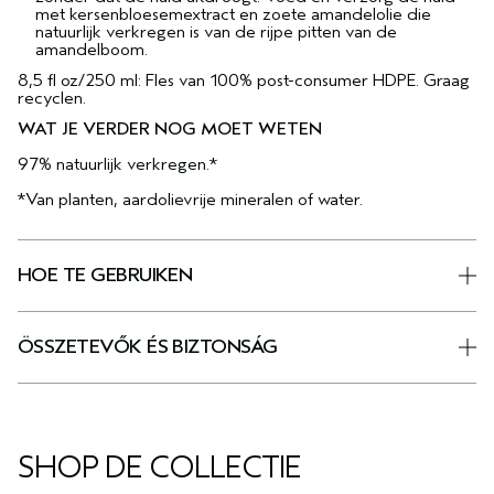
met kersenbloesemextract en zoete amandelolie die
natuurlijk verkregen is van de rijpe pitten van de
amandelboom.
8,5 fl oz/250 ml: Fles van 100% post-consumer HDPE. Graag
recyclen.
WAT JE VERDER NOG MOET WETEN
97% natuurlijk verkregen.*
*Van planten, aardolievrije mineralen of water.
HOE TE GEBRUIKEN
ÖSSZETEVŐK ÉS BIZTONSÁG
SHOP DE COLLECTIE