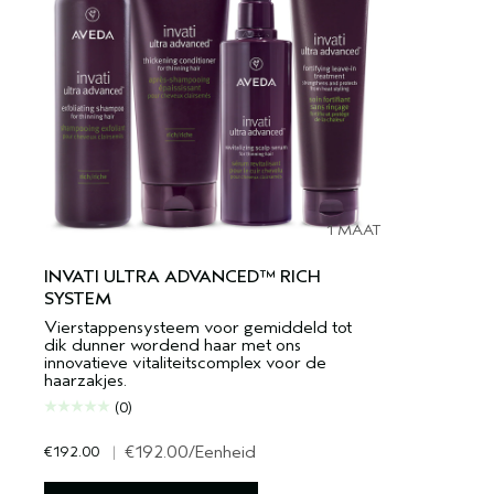
1 MAAT
INVATI ULTRA ADVANCED™ RICH
SYSTEM
Vierstappensysteem voor gemiddeld tot
dik dunner wordend haar met ons
innovatieve vitaliteitscomplex voor de
haarzakjes.
(0)
€192.00
|
€192.00
/Eenheid