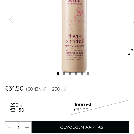
GEVOELIGE HOOFDHUID
PURE ABUNDANCE
ALLE COLLECTIES
€31.50
€0.13
/ml
250 ml
1000 ml
250 ml
€91.00
€31.50
TOEVOEGEN AAN TAS