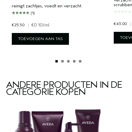
scrubbe
reinigt zachtjes, voedt en verzacht
(1)
€43.00
|
€25.50
|
€0.10
/ml
TOEV
TOEVOEGEN AAN TAS
ANDERE PRODUCTEN IN DE
CATEGORIE KOPEN