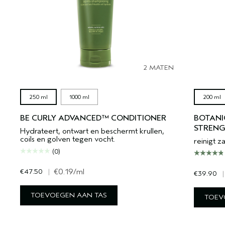
2 MATEN
250 ml
1000 ml
200 ml
BE CURLY ADVANCED™ CONDITIONER
BOTANI
STREN
Hydrateert, ontwart en beschermt krullen,
coils en golven tegen vocht.
reinigt z
(0)
€47.50
|
€0.19
/ml
€39.90
|
TOEVOEGEN AAN TAS
TOEV