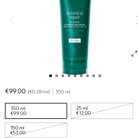
GEVOELIGE HOOFDHUID
PURE ABUNDANCE
ALLE COLLECTIES
€99.00
€0.28
/ml
350 ml
25 ml
350 ml
€12.00
€99.00
150 ml
€53.00