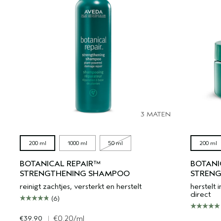
3 MATEN
200 ml
1000 ml
50 ml
200 ml
BOTANICAL REPAIR™
BOTANI
STRENGTHENING SHAMPOO
STRENG
reinigt zachtjes, versterkt en herstelt
herstelt 
direct
(6)
€39.90
|
€0.20
/ml