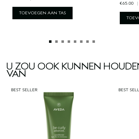
€65.00
|
TOEVOEGEN AAN TAS
TOEV
U ZOU OOK KUNNEN HOUDE
VAN
BEST SELLER
BEST SEL