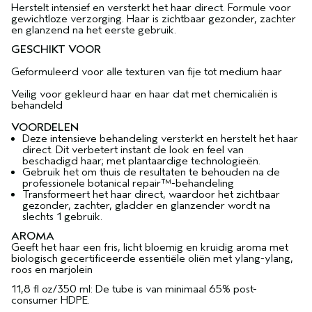
Herstelt intensief en versterkt het haar direct. Formule voor
gewichtloze verzorging. Haar is zichtbaar gezonder, zachter
en glanzend na het eerste gebruik.
GESCHIKT VOOR
Geformuleerd voor alle texturen van fije tot medium haar
Veilig voor gekleurd haar en haar dat met chemicaliën is
behandeld
VOORDELEN
Deze intensieve behandeling versterkt en herstelt het haar
direct. Dit verbetert instant de look en feel van
beschadigd haar; met plantaardige technologieën.
Gebruik het om thuis de resultaten te behouden na de
professionele botanical repair™-behandeling
Transformeert het haar direct, waardoor het zichtbaar
gezonder, zachter, gladder en glanzender wordt na
slechts 1 gebruik.
AROMA
Geeft het haar een fris, licht bloemig en kruidig aroma met
biologisch gecertificeerde essentiële oliën met ylang-ylang,
roos en marjolein
11,8 fl oz/350 ml: De tube is van minimaal 65% post-
consumer HDPE.