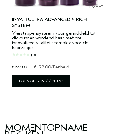
1 MAAT
INVATI ULTRA ADVANCED™ RICH
SYSTEM
Vierstappensysteem voor gemiddeld tot
dik dunner wordend haar met ons
innovatieve vitaliteitscomplex voor de
haarzakjes.
(0)
€192.00
|
€192.00
/Eenheid
TOEVOEGEN AAN TAS
MOMENTOPNAME