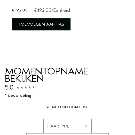
€192.00
|
€192.00
/Eenheid
TOEVOEGEN AAN TAS
MOMENTOPNAME
BEKIJKEN
5.0
1 beoordeling
SCHRIJF EEN BEOORDELING
HAARTYPE
FILTER