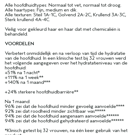
Alle hoofdhuidtypes: Normaal tot vet, normaal tot droog.
Alle haartypes: Fijn, medium en dik.
Alle texturen: Steil 1A-1C, Golvend 2A-2C, Krullend 3A-3C,
Sterk krullend 4A-4C.
Veilig voor gekleurd haar en haar dat met chemicaliën is
behandeld.
VOORDELEN
Verbetert onmiddellijk en na verloop van tijd de hydratatie
van de hoofdhuid. In een klinische test bij 32 vrouwen werd
het volgende aangegeven over het hydratatieniveau van de
hoofdhuid:
+51% na 1 nacht*
+111% na 1 week**
+140% na 1 maand***
+24% sterkere hoofdhuidbarrière**
Na 1 maand:
96% zei dat de hoofdhuid minder gevoelig aanvoelde****
92% zei dat roodheid minder zichtbaar was*****
94% zei dat de hoofdhuid aangenaam aanvoelde******
94% zei dat de hoofdhuid gehydrateerd aanvoelde******
*Klinisch getest bij 32 vrouwen, na één keer gebruik van het