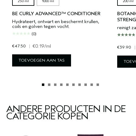
250 ml
1000 ml
200 ml
BE CURLY ADVANCED™ CONDITIONER
BOTANI
STREN
Hydrateert, ontwart en beschermt krullen,
coils en golven tegen vocht.
reinigt z
(0)
€47.50
|
€0.19
/ml
€39.90
|
TOEVOEGEN AAN TAS
TOEV
ANDERE PRODUCTEN IN DE
CATEGORIE KOPEN