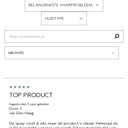
BEOORDELINGEN
BELANGRIJKSTE HAARPROBLEEM
OP
FILTER
HAARTYPE
BEOORDELINGEN
HUIDTYPE
OP
FILTER
BELANGRIJKSTE
BEOORDELINGEN
HAARPROBLEEM
OP
HUIDTYPE
TOP PRODUCT
Ingezonden
3 jaar geleden
Door
C
van
Den Haag
De spray vindt ik niks maar dit product is ideaal. Helemaal als
je fijn haar hebt wat snel vet wordt. Dit product lijkt dat wat