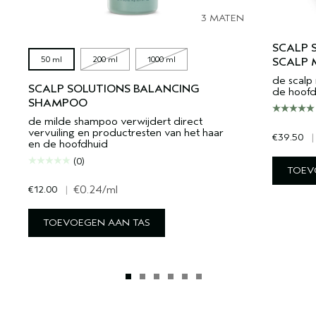
3 MATEN
SCALP 
50 ml
200 ml
1000 ml
SCALP 
de scalp 
SCALP SOLUTIONS BALANCING
de hoofd
SHAMPOO
de milde shampoo verwijdert direct
vervuiling en productresten van het haar
€39.50
|
en de hoofdhuid
(0)
TOEV
€12.00
|
€0.24
/ml
TOEVOEGEN AAN TAS