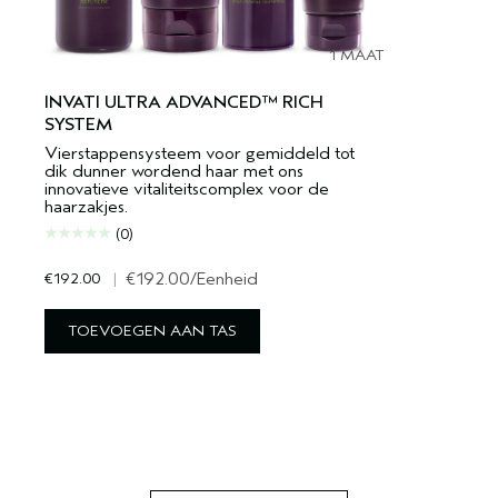
1 MAAT
INVATI ULTRA ADVANCED™ RICH
SYSTEM
Vierstappensysteem voor gemiddeld tot
dik dunner wordend haar met ons
innovatieve vitaliteitscomplex voor de
haarzakjes.
(0)
€192.00
|
€192.00
/Eenheid
TOEVOEGEN AAN TAS