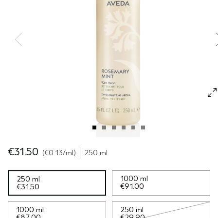
GEVOELIGE HOOFDHUID
PURE ABUNDANCE
ALLE COLLECTIES
€31.50
€0.13
/ml
250 ml
1000 ml
250 ml
€91.00
€31.50
1000 ml
250 ml
€87.00
€29.90