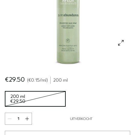
GEVOELIGE HOOFDHUID
PURE ABUNDANCE
ALLE COLLECTIES
€29.50
€0.15
/ml
200 ml
200 ml
€29.50
UITVERKOCHT