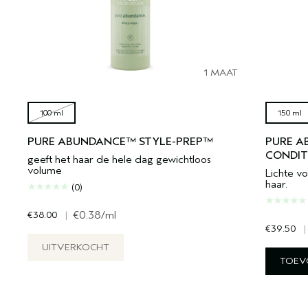
1 MAAT
100 ml
150 ml
PURE ABUNDANCE™ STYLE-PREP™
PURE A
CONDIT
geeft het haar de hele dag gewichtloos
volume
Lichte v
haar.
(0)
€38.00
|
€0.38
/ml
€39.50
|
UITVERKOCHT
TOEV