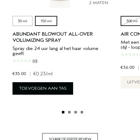
2 MATEN
30 ml
150 ml
300 ml
ABUNDANT BLOWOUT ALL-OVER
AIR CO
VOLUMIZING SPRAY
Met een b
stijl - lo
Spray die 24 uur lang al het haar volume
geeft.
(0)
€36.00
|
€35.00
|
€0.23
/ml
UITV
TOEVOEGEN AAN TAS
SCHRIJF DE EERSTE REVIEW