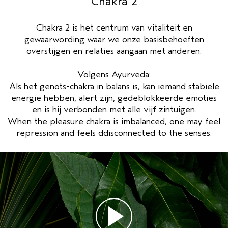
Chakra 2
GEVOELIGE HOOFDHUID
PURE ABUNDANCE
Chakra 2 is het centrum van vitaliteit en
gewaarwording waar we onze basisbehoeften
ALLE COLLECTIES
overstijgen en relaties aangaan met anderen.
Volgens Ayurveda:
Als het genots-chakra in balans is, kan iemand stabiele
energie hebben, alert zijn, gedeblokkeerde emoties
en is hij verbonden met alle vijf zintuigen.
When the pleasure chakra is imbalanced, one may feel
repression and feels ddisconnected to the senses.