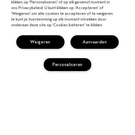
klikken op 'Personaliseren' of op elk gewenst moment in
ons Privacybeleid. U kunt klikken op 'Accepteren' of
'Weigeren' om alle cookies te accepteren of te weigeren.
Je kunt je toestemming op elk moment intrekken door
onderaan deze site op ‘Cookies beheren’ te klikken.
Weigeren
Aanvaarden
VOOR PROFESSIONALS
Personaliseren
WORD EEN AVEDA SALON
HULP NODIG?
BEL +31208088537
VOLG MIJN BESTELLING
PRIVACY EN VOORWAARDEN
CHAT MET ONS
PRIVACYBELEID
KLANTENSERVICE
GEBRUIKSVOORWAARDEN
CONTACTEER FABRIKANT
VERKOOPVOORWAARDEN
RETOURNEREN EN OMRUILEN
COOKIESBELEID
SITE COOKIES BEHEREN