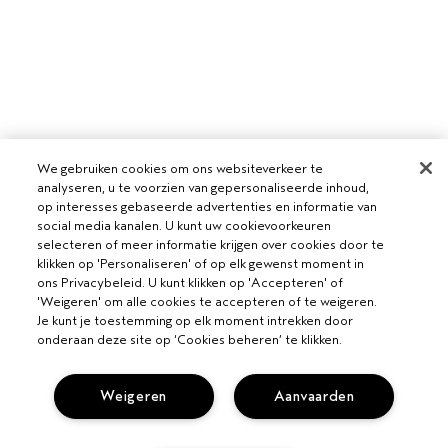
We gebruiken cookies om ons websiteverkeer te
analyseren, u te voorzien van gepersonaliseerde inhoud,
op interesses gebaseerde advertenties en informatie van
social media kanalen. U kunt uw cookievoorkeuren
selecteren of meer informatie krijgen over cookies door te
klikken op 'Personaliseren' of op elk gewenst moment in
ons Privacybeleid. U kunt klikken op 'Accepteren' of
'Weigeren' om alle cookies te accepteren of te weigeren.
Je kunt je toestemming op elk moment intrekken door
VOOR PROFESSIONALS
onderaan deze site op ‘Cookies beheren’ te klikken.
WORD EEN AVEDA SALON
HULP NODIG?
Weigeren
Aanvaarden
BEL +31208088537
VOLG MIJN BESTELLING
PRIVACY EN VOORWAARDEN