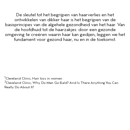
De sleutel tot het begrijpen van haarverlies en het
ontwikkelen van dikker haar is het begrijpen van de
basisprincipes van de algehele gezondheid van het haar. Van
de hoofdhuid tot de haarzakjes: door een gezonde
omgeving te creëren waarin haar kan gedijen, leggen we het
fundament voor gezond haar, nu en in de toekomst.
1
Cleveland Clinic, Hair loss in women.
2
Cleveland Clinic, Why Do Men Go Bald? And Is There Anything You Can
Really Do About It?