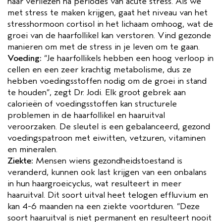
haar verliezen na periodes van acute stress. Als we
met stress te maken krijgen, gaat het niveau van het
stresshormoon cortisol in het lichaam omhoog, wat de
groei van de haarfollikel kan verstoren. Vind gezonde
manieren om met de stress in je leven om te gaan.
Voeding:
“Je haarfollikels hebben een hoog verloop in
cellen en een zeer krachtig metabolisme, dus ze
hebben voedingsstoffen nodig om de groei in stand
te houden”, zegt Dr. Jodi. Elk groot gebrek aan
calorieën of voedingsstoffen kan structurele
problemen in de haarfollikel en haaruitval
veroorzaken. De sleutel is een gebalanceerd, gezond
voedingspatroon met eiwitten, vetzuren, vitaminen
en mineralen.
Ziekte:
Mensen wiens gezondheidstoestand is
veranderd, kunnen ook last krijgen van een onbalans
in hun haargroeicyclus, wat resulteert in meer
haaruitval. Dit soort uitval heet telogen effluvium en
kan 4-6 maanden na een ziekte voortduren. “Deze
soort haaruitval is niet permanent en resulteert nooit