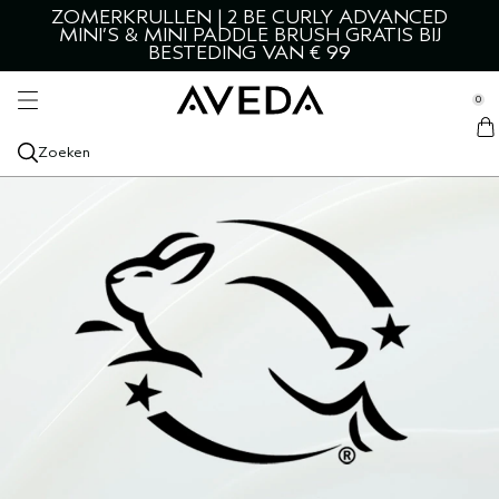
ZOMERKRULLEN | 2 BE CURLY ADVANCED
MANNEN HAARVERZORGING
HAAR & SCALP
ALLE STYLING
SKIN & BODY
SERVICES
ONTDEK
MINI’S & MINI PADDLE BRUSH GRATIS BIJ
se Sidebar Navigation
BESTEDING VAN € 99
Clo
Clo
Clo
Clo
Clo
Clo
ALLE HAAR EN HOOFDHUID
ALLE STYLING
GEZICHT
ALLE MANNEN
CATEGORIEËN
SERVICES
NIEUWE PRODUCTEN
ALLE STYLING
ALLE GEZICHTSPRODUCTEN
ALLE MANNEN
ONTDEK AVEDA
SALONSERVICES
0
::elc_general.menu::
GESCHIKT VOOR
GESCHIKT VOOR
BODY
GESCHIKT VOOR
LIVING AVEDA
Aveda
ALLE HAAR & HOOFDHUID
DROOG HAAR
STYLE-PREP
DIKKER HAAR
GEZICHTSREINIGER
ALLE LICHAAMSVERZORGING
HAARVERZORGING
VERZACHT DE HOOFDHUID
ONZE INGREDIËNTEN
BLOG
HAARKLEURINGSERVICES
Zoeken
SPECIALE COLLECTIES
SPECIALE COLLECTIES
AROMA
SPECIALE COLLECTIES
SHAMPOO
OLIËN VOOR HAAR & HOOFDHUID
BOTANICAL REPAIR
TEXTUUR & FIXATIE
DROOG HAAR
BOTANICAL REPAIR
GEZICHTSTONER
LICHAAMREINIGERS
ALLE AROMA
STYLING
AVEDA MEN PURE-FORMANCE
ONS LEIDERSCHAP OP MILIEUGEBIED
TUTORIAL
FAVORIETEN
VRAAG
CONDITIONER
BESCHADIGD HAAR
BE CURLY ADVANCED
HAARQUIZ
HITTEBESCHERMER
BESCHADIGD HAAR
BE CURLY ADVANCED
GEZICHTS-EXFOLIANT
LICHAAMSOLIËN
ETHERISCHE OLIËN
DROGE HUID
HUID- EN SCHEERVERZORGING VOOR MANNEN
ROSEMARY MINT
ONZE MISSIE
SPECIALE COLLECTIES
VERZORGING VOOR DE HOOFDHUID
DUNNER WORDEND HAAR
INVATI ULTRA ADVANCED
GROTE FORMATEN
HAARSPRAY
KRULLEND, GOLVEND HAAR
INVATI ULTRA ADVANCED
GEZICHTSSERUMS
LICHAAMSSCRUB
CHAKRA
VETTIG
ALLE COLLECTIES
LICHAAMSVERZORGING
ONS ERFGOED
HAARBEHANDELINGEN
KLEURVERZORGING
NUTRIPLENISH
HAARTONIC
KROESHAAR
NUTRIPLENISH
OOGCRÈME
BODYLOTIONS
KAARSEN
LIFTEN & VERSTEVIGEN
NIEUW ADVANCED BOTANICAL KINETICS
OLIËN VOOR HAAR EN HOOFDHUID
KROESHAAR
SCALP SOLUTIONS
HAARBORSTELS
HAARVOLUME
SMOOTH INFUSION
GEZICHTSMOISTURIZERS
HAND- EN VOETVERZORGING
STRALENDE HUID
BOTANICAL KINETICS
DROOGSHAMPOO
KRULLEND, GOLVEND HAAR
SHAMPURE
GLANS
CONT‍ROL
GEZICHTSMASKERS
HELDERE HUID
HAND & FOOT RELIEF
HAARSERUM
REIZEN
ROSEMARY MINT
REIZEN
ALLE COLLECTIES
GEVOELIGE HUID
ROSEMARY MINT