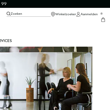
 99
Zoeken
Winkelzoeker
Aanmelden
0
RVICES