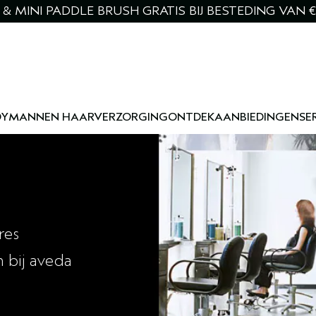
& MINI PADDLE BRUSH GRATIS BIJ BESTEDING VAN €
DY
MANNEN HAARVERZORGING
ONTDEK
AANBIEDINGEN
SE
res
 bij aveda