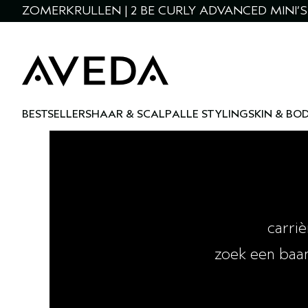
ZOMERKRULLEN | 2 BE CURLY ADVANCED MINI’S 
BESTSELLERS
HAAR & SCALP
ALLE STYLING
SKIN & BO
carriè
zoek een baan