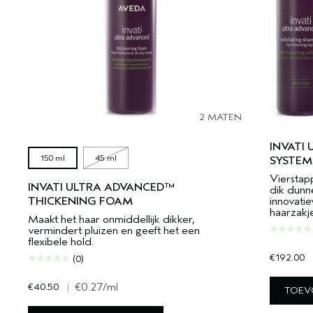
2 MATEN
INVATI
150 ml
45 ml
SYSTEM
Vierstap
INVATI ULTRA ADVANCED™
dik dunn
THICKENING FOAM
innovatie
haarzakje
Maakt het haar onmiddellijk dikker,
vermindert pluizen en geeft het een
flexibele hold.
€192.00
(0)
€40.50
|
€0.27
/ml
TOEV