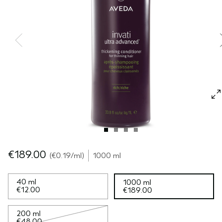
GEVOELIGE HOOFDHUID
PURE ABUNDANCE
ALLE COLLECTIES
€189.00
€0.19
/ml
1000 ml
40 ml
1000 ml
€12.00
€189.00
200 ml
€48.00