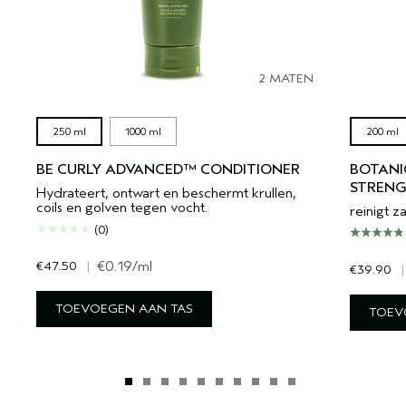
2 MATEN
250 ml
1000 ml
200 ml
BE CURLY ADVANCED™ CONDITIONER
BOTANI
STREN
Hydrateert, ontwart en beschermt krullen,
coils en golven tegen vocht.
reinigt z
(0)
€47.50
|
€0.19
/ml
€39.90
|
TOEVOEGEN AAN TAS
TOEV