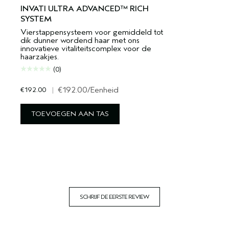
INVATI ULTRA ADVANCED™ RICH
SYSTEM
Vierstappensysteem voor gemiddeld tot
dik dunner wordend haar met ons
innovatieve vitaliteitscomplex voor de
haarzakjes.
(0)
€192.00
|
€192.00
/Eenheid
TOEVOEGEN AAN TAS
SCHRIJF DE EERSTE REVIEW