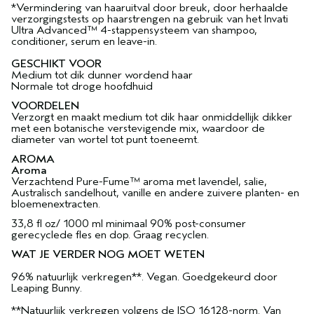
*Vermindering van haaruitval door breuk, door herhaalde
verzorgingstests op haarstrengen na gebruik van het Invati
Ultra Advanced™ 4-stappensysteem van shampoo,
conditioner, serum en leave-in.
GESCHIKT VOOR
Medium tot dik dunner wordend haar
Normale tot droge hoofdhuid
VOORDELEN
Verzorgt en maakt medium tot dik haar onmiddellijk dikker
met een botanische verstevigende mix, waardoor de
diameter van wortel tot punt toeneemt.
AROMA
Aroma
Verzachtend Pure-Fume™ aroma met lavendel, salie,
Australisch sandelhout, vanille en andere zuivere planten- en
bloemenextracten.
33,8 fl oz/ 1000 ml minimaal 90% post-consumer
gerecyclede fles en dop. Graag recyclen.
WAT JE VERDER NOG MOET WETEN
96% natuurlijk verkregen**. Vegan. Goedgekeurd door
Leaping Bunny.
**Natuurlijk verkregen volgens de ISO 16128-norm. Van