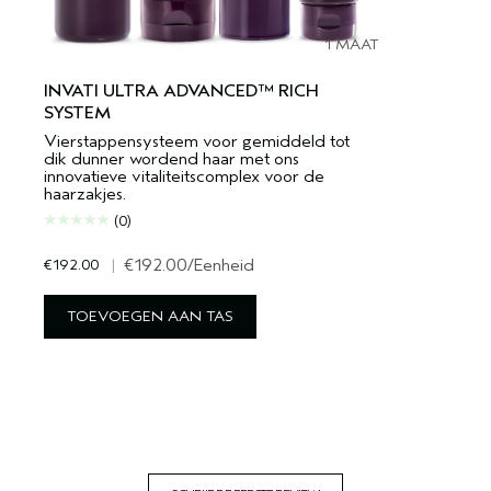
1 MAAT
INVATI ULTRA ADVANCED™ RICH
SYSTEM
Vierstappensysteem voor gemiddeld tot
dik dunner wordend haar met ons
innovatieve vitaliteitscomplex voor de
haarzakjes.
(0)
€192.00
|
€192.00
/Eenheid
TOEVOEGEN AAN TAS