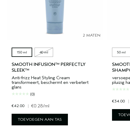
2 MATEN
150 ml
40 ml
50 ml
SMOOTH INFUSION™ PERFECTLY
SMOOTH
SLEEK™
SHAMP
Anti-frizz Heat Styling Cream
versoepe
transformeert, beschermt en verbetert
pluizig ha
glans
(0)
€34.00
|
€42.00
|
€0.28
/ml
TOEV
TOEVOEGEN AAN TAS