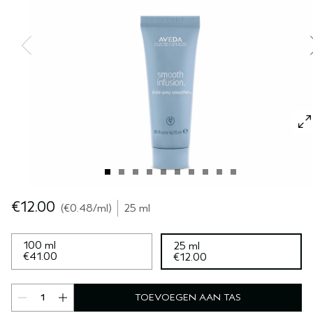
GEVOELIGE HOOFDHUID
PURE ABUNDANCE
ALLE COLLECTIES
€12.00
€0.48
/ml
25 ml
100 ml
25 ml
€41.00
€12.00
TOEVOEGEN AAN TAS