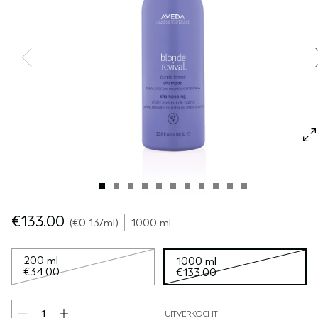
GEVOELIGE HOOFDHUID
PURE ABUNDANCE
ALLE COLLECTIES
€133.00
€0.13
/ml
1000 ml
200 ml
1000 ml
€34.00
€133.00
UITVERKOCHT