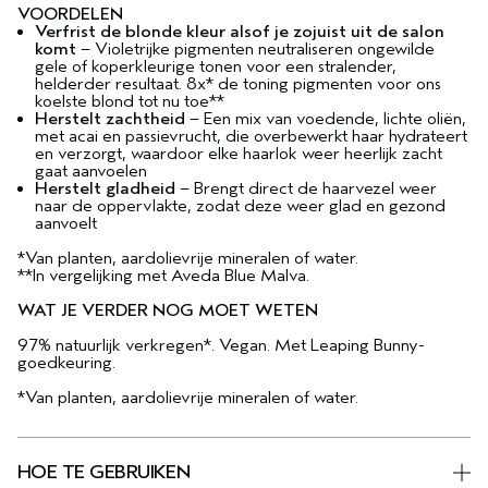
VOORDELEN
Verfrist de blonde kleur alsof je zojuist uit de salon
komt
– Violetrijke pigmenten neutraliseren ongewilde
gele of koperkleurige tonen voor een stralender,
helderder resultaat. 8x* de toning pigmenten voor ons
koelste blond tot nu toe**
Herstelt zachtheid
– Een mix van voedende, lichte oliën,
met acai en passievrucht, die overbewerkt haar hydrateert
en verzorgt, waardoor elke haarlok weer heerlijk zacht
gaat aanvoelen
Herstelt gladheid
– Brengt direct de haarvezel weer
naar de oppervlakte, zodat deze weer glad en gezond
aanvoelt
*Van planten, aardolievrije mineralen of water.
**In vergelijking met Aveda Blue Malva.
WAT JE VERDER NOG MOET WETEN
97% natuurlijk verkregen*. Vegan. Met Leaping Bunny-
goedkeuring.
*Van planten, aardolievrije mineralen of water.
HOE TE GEBRUIKEN