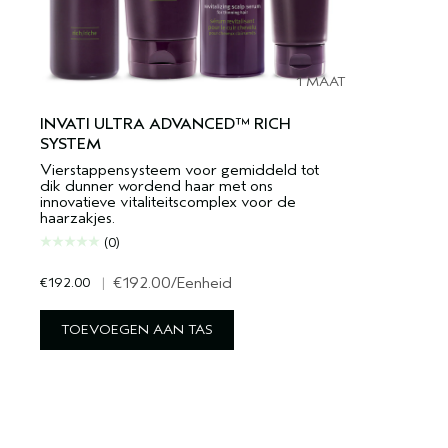
1 MAAT
INVATI ULTRA ADVANCED™ RICH
SYSTEM
Vierstappensysteem voor gemiddeld tot
dik dunner wordend haar met ons
innovatieve vitaliteitscomplex voor de
haarzakjes.
(0)
€192.00
|
€192.00
/Eenheid
TOEVOEGEN AAN TAS