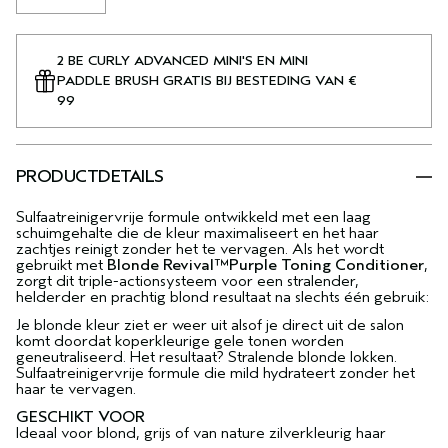
2 BE CURLY ADVANCED MINI'S EN MINI
PADDLE BRUSH GRATIS BIJ BESTEDING VAN €
99
PRODUCTDETAILS
Sulfaatreinigervrije formule ontwikkeld met een laag
schuimgehalte die de kleur maximaliseert en het haar
zachtjes reinigt zonder het te vervagen. Als het wordt
gebruikt met
Blonde Revival™Purple Toning Conditioner
,
zorgt dit triple-actionsysteem voor een stralender,
helderder en prachtig blond resultaat na slechts één gebruik:
Je blonde kleur ziet er weer uit alsof je direct uit de salon
komt doordat koperkleurige gele tonen worden
geneutraliseerd. Het resultaat? Stralende blonde lokken.
Sulfaatreinigervrije formule die mild hydrateert zonder het
haar te vervagen.
GESCHIKT VOOR
Ideaal voor blond, grijs of van nature zilverkleurig haar