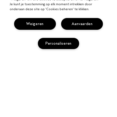
Je kunt je toestemming op elk moment intrekken door
onderaan deze site op ‘Cookies beheren’ te klikken.
Weigeren
Aanvaarden
VOOR PROFESSIONALS
WORD EEN AVEDA SALON
HULP NODIG?
Personaliseren
BEL +31208088537
VOLG MIJN BESTELLING
PRIVACY EN VOORWAARDEN
CHAT MET ONS
PRIVACYBELEID
KLANTENSERVICE
UITVERKOCHT
GEBRUIKSVOORWAARDEN
CONTACTEER FABRIKANT
VERKOOPVOORWAARDEN
RETOURNEREN EN OMRUILEN
COOKIESBELEID
SITE COOKIES BEHEREN
SCHRIJF ALS EERSTE EEN REVIEW
© Aveda Corp.